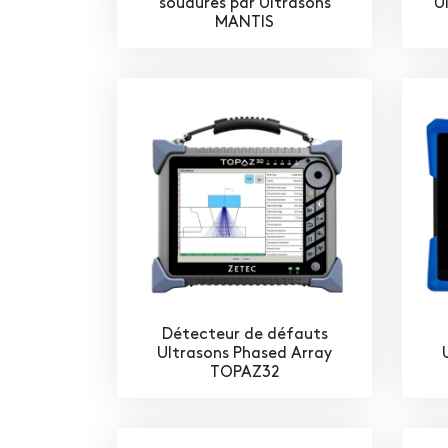
soudures par Ultrasons
U
MANTIS
Détecteur de défauts
Ultrasons Phased Array
TOPAZ32