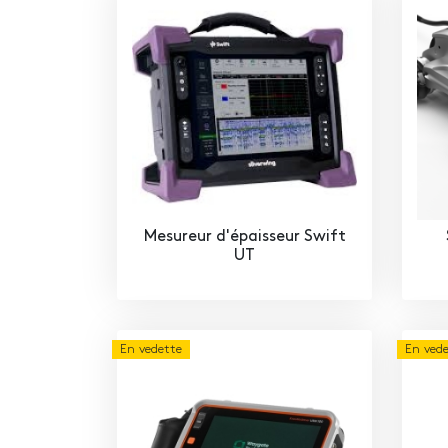
Mesureur d'épaisseur Swift
UT
En vedette
En ved