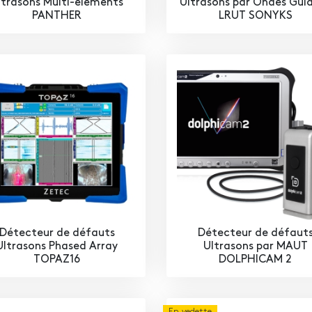
ltrasons Multi-éléments
Ultrasons par Ondes Gui
PANTHER
LRUT SONYKS
Détecteur de défauts
Détecteur de défaut
Ultrasons Phased Array
Ultrasons par MAUT
TOPAZ16
DOLPHICAM 2
En vedette