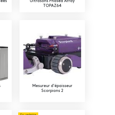
dées
Ultrasons Phased Array
TOPAZ64
s
Mesureur d'épaisseur
Scorpions 2
En vedette