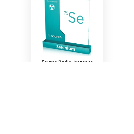
Source Radio-isotopes
SENTINEL™ Sélénium-75