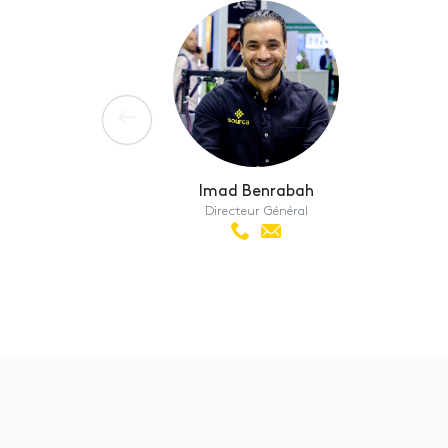
Imad Benrabah
Directeur Général
Téléphone
Adresse
:
e-
mail
: