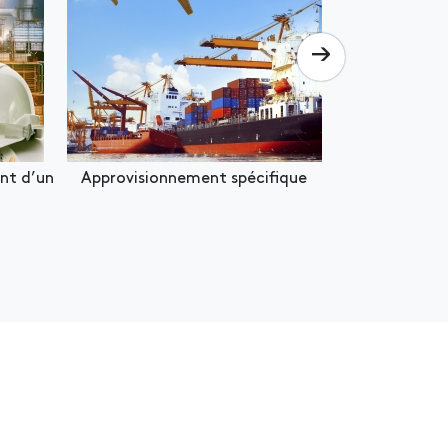
nt d’un
Approvisionnement spécifique
Mise à dispo
Niv