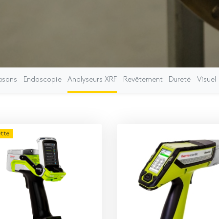
asons
Endoscopie
Analyseurs XRF
Revêtement
Dureté
Visuel
ette