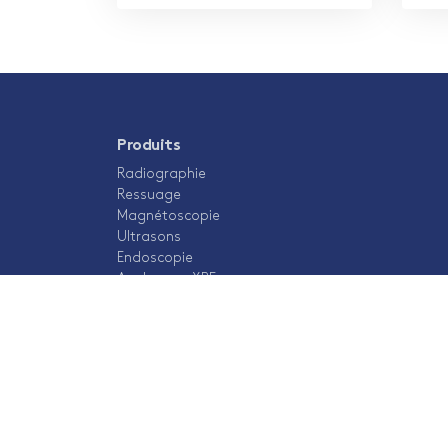
Produits
Radiographie
Ressuage
Magnétoscopie
Ultrasons
Endoscopie
Analyseurs XRF
Revêtement
Dureté
Visuel
Courants de Foucault
Formation
Test de fuite