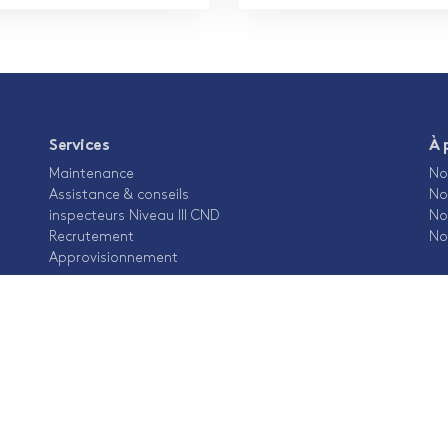
Services
À 
Maintenance
No
Assistance & conseils
No
inspecteurs Niveau III CND
No
Recrutement
No
Approvisionnement