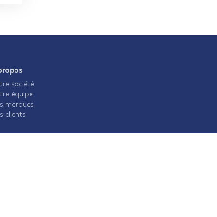
propos
tre société
tre équipe
s marques
s clients