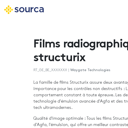
Aller
au
contenu
Films radiographi
principal
structurix
RT_GE_BE_XXXXXXX |
Waygate Technologies
La famille de films Structurix assure deux avant
importance pour les contrôles non destructifs : L
comportement constant à toute épreuve. Les deu
technologie d'émulsion avancée d'Agfa et des t
tech ultramodernes.
Qualité d'image optimale : Tous les films Structu
d'Agfa, l'émulsion, qui offre un meilleur contrast