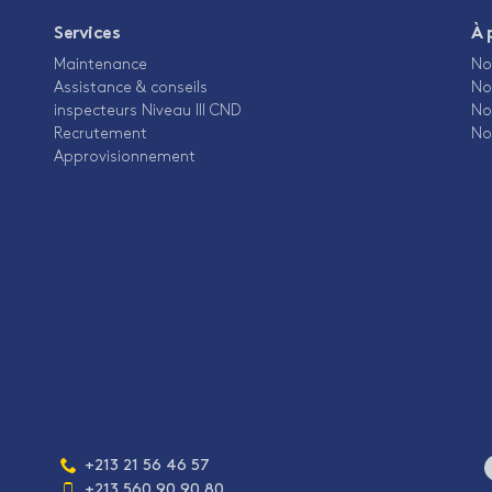
Services
À 
Maintenance
No
Assistance & conseils
No
inspecteurs Niveau III CND
No
Recrutement
No
Approvisionnement
Téléphone
+213 21 56 46 57
:
+213 560 90 90 80