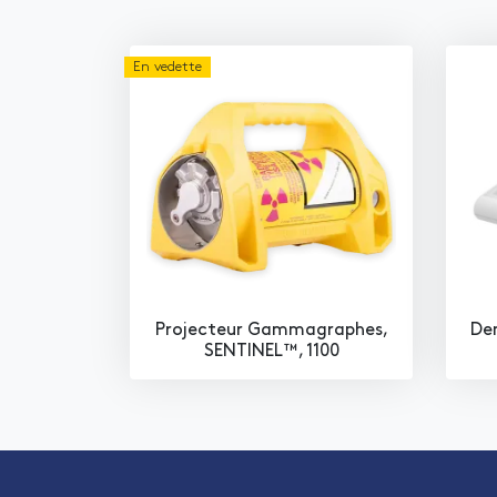
En vedette
Projecteur Gammagraphes,
Den
SENTINEL™, 1100