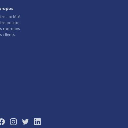
propos
tre société
tre équipe
s marques
s clients
Rejoignez-
Rejoignez-
Rejoignez-
Rejoignez-
nous
nous
nous
nous