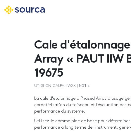
Aller
au
contenu
Cale d'étalonnage
principal
Array « PAUT IIW 
19675
UT_SI_CN_CALPA-IIWXX |
NDT +
La cale d'étalonnage à Phased Array à usage géné
caractérisation du faisceau et l'évaluation des c
performance du système.
Utilisez-le comme bloc de base pour déterminer
performance à long terme de l'instrument, génér