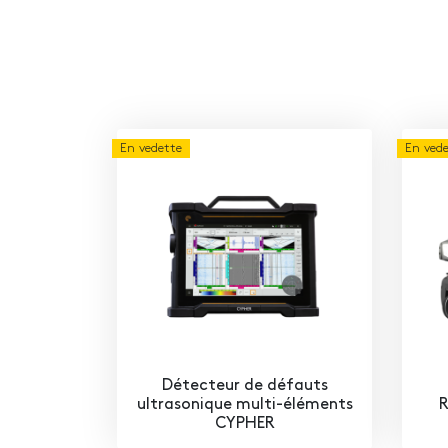
En vedette
En ved
Détecteur de défauts
ultrasonique multi-éléments
R
CYPHER