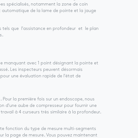
pes spécialisés, notamment la zone de coin
 automatique de la lame de pointe et la jauge
s tels que l'assistance en profondeur et le plan
s.
me manquant avec 1 point désignant la pointe et
assé. Les inspecteurs peuvent désormais
pour une évaluation rapide de l'état de
e. Pour la première fois sur un endoscope, nous
on d'une aube de compresseur pour fournir une
travail à 4 curseurs très similaire à la profondeur.
cette fonction du type de mesure multi-segments
 sur la page de mesure. Vous pouvez maintenant