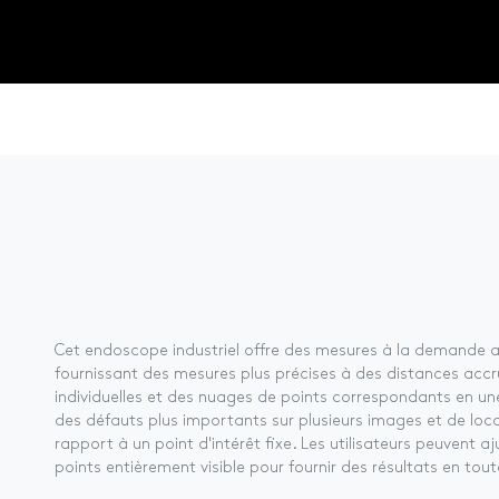
Cet endoscope industriel offre des mesures à la demande a
fournissant des mesures plus précises à des distances ac
individuelles et des nuages ​​de points correspondants en 
des défauts plus importants sur plusieurs images et de loca
rapport à un point d'intérêt fixe. Les utilisateurs peuvent 
points entièrement visible pour fournir des résultats en tout