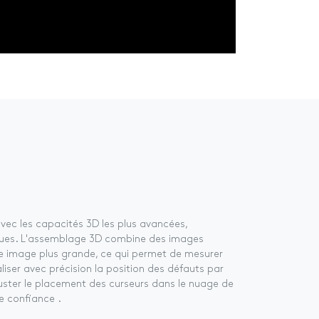
vec les capacités 3D les plus avancées,
crues. L'assemblage 3D combine des images
une image plus grande, ce qui permet de mesurer
liser avec précision la position des défauts par
ajuster le placement des curseurs dans le nuage de
e confiance ​.