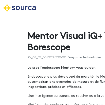
Aller
au
contenu
Mentor Visual iQ+
principal
Borescope
RV_GE_DE_MVIQCSYSXX-XX |
Waygate Technologies
Laissez l’endoscope Mentor+ vous guider.
Endoscope le plus développé du marché , le Me
automatisations avancées de mesure et de flux
inspections précises et efficaces.
Une intelligence puissante, au toucher ou à la vo
Piloté par des analyses avancées pour inspecter