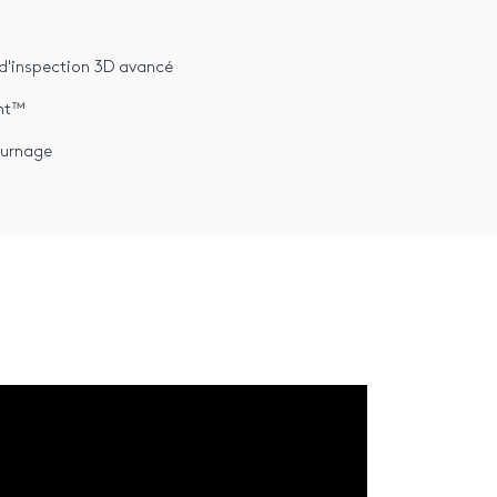
 d'inspection 3D avancé
ght™
ournage