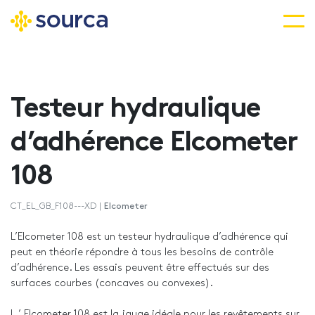
Aller
au
contenu
Testeur hydraulique
principal
d’adhérence Elcometer
108
CT_EL_GB_F108---XD |
Elcometer
L’Elcometer 108 est un testeur hydraulique d’adhérence qui
peut en théorie répondre à tous les besoins de contrôle
d’adhérence. Les essais peuvent être effectués sur des
surfaces courbes (concaves ou convexes).
L ’ Elcometer 108 est la jauge idéale pour les revêtements sur