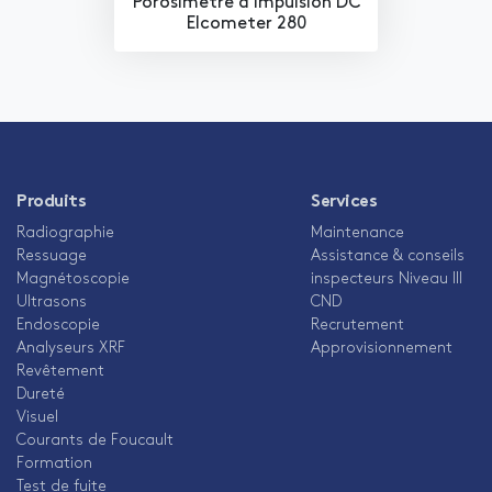
Porosimètre à Impulsion DC
Elcometer 280
Produits
Services
Radiographie
Maintenance
Ressuage
Assistance & conseils
Magnétoscopie
inspecteurs Niveau III
Ultrasons
CND
Endoscopie
Recrutement
Analyseurs XRF
Approvisionnement
Revêtement
Dureté
Visuel
Courants de Foucault
Formation
Test de fuite