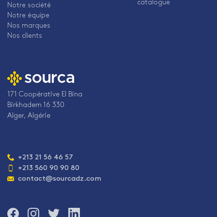
catalogue
Notre société
Notre équipe
Nos marques
Nos clients
171 Coopérative El Bina
Birkhadem 16 330
Alger, Algérie
Téléphone
+213 21 56 46 57
:
+213 560 90 90 80
Adresse
contact@sourcadz.com
e-
mail
:
Rejoignez-
Rejoignez-
Rejoignez-
Rejoignez-