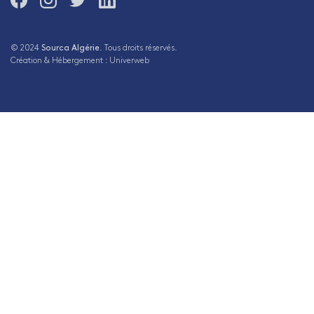
nous
nous
nous
nous
sur
sur
sur
sur
Facebook
Instagram
Twitter
LinkedIn
© 2024
Sourca Algérie
. Tous droits réservés.
Création & Hébergement :
Univerweb