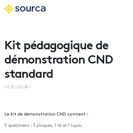
Aller
au
contenu
Kit pédagogique de
principal
démonstration CND
standard
UT_FL_US_DK-1
Le kit de démonstration CND contient :
5 spécimens : 3 plaques, 1 té et 1 tuyau