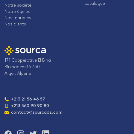
catalogue
Notre société
Notre équipe
Nos marques
Nos clients
171 Coopérative El Bina
Birkhadem 16 330
Alger, Algérie
Téléphone
+213 21 56 46 57
:
+213 560 90 90 80
Adresse
contact@sourcadz.com
e-
mail
:
Rejoignez-
Rejoignez-
Rejoignez-
Rejoignez-