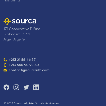
Nos clients
171 Coopérative El Bina
Birkhadem 16 330
Alger, Algérie
Téléphone
+213 21 56 46 57
:
+213 560 90 90 80
Adresse
contact@sourcadz.com
e-
mail
:
Rejoignez-
Rejoignez-
Rejoignez-
Rejoignez-
nous
nous
nous
nous
sur
sur
sur
sur
Facebook
Instagram
Twitter
LinkedIn
© 2024
Sourca Algérie
. Tous droits réservés.